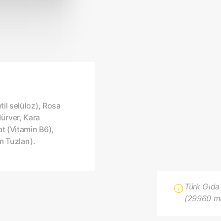
til selüloz), Rosa
ürver, Kara
at (Vitamin B6),
 Tuzları).
Türk Gıda
(29960 mük