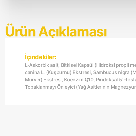
Ürün Açıklaması
İçindekiler:
L-Askorbik asit, Bitkisel Kapsül (Hidroksi propil me
canina L. (Kuşburnu) Ekstresi, Sambucus nigra (M
Mürver) Ekstresi, Koenzim Q10, Piridoksal 5ꞌ -fosf
Topaklanmayı Önleyici (Yağ Asitlerinin Magnezyum