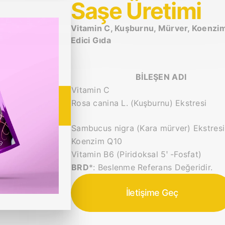
Saşe Üretimi
Vitamin C, Kuşburnu, Mürver, Koenzim
Edici Gıda
BİLEŞEN ADI
Vitamin C
Rosa canina L. (Kuşburnu) Ekstresi
Sambucus nigra (Kara mürver) Ekstresi
Koenzim Q10
Vitamin B6 (Piridoksal 5ꞌ -Fosfat)
BRD
*: Beslenme Referans Değeridir.
İletişime Geç